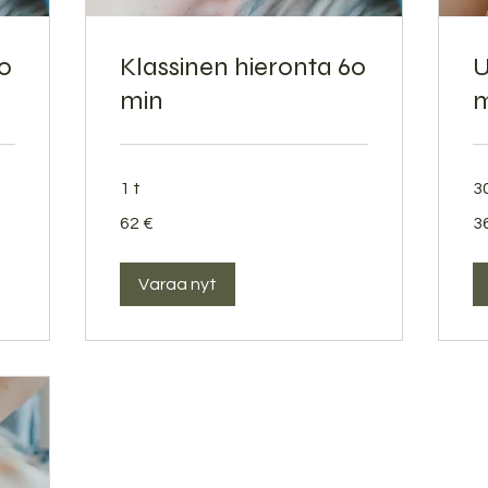
30
Klassinen hieronta 60
U
min
m
1 t
3
62
36
62 €
3
euroa
eu
Varaa nyt