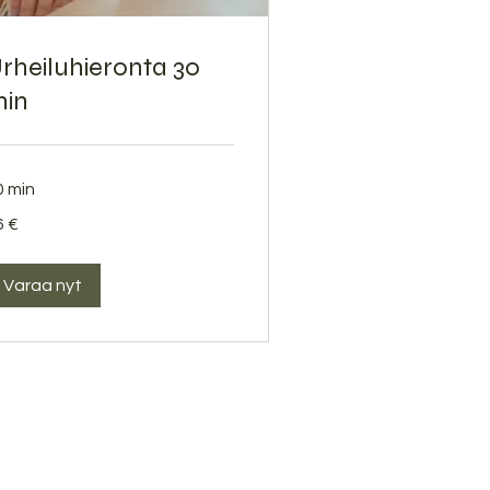
rheiluhieronta 30
in
0 min
6 €
roa
Varaa nyt