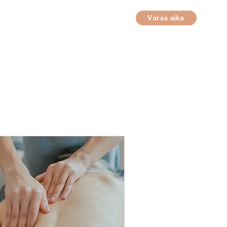
Varaa aika
innasto
Yhteystiedot