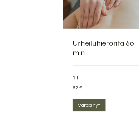
Urheiluhieronta 60
min
1 t
62
62 €
euroa
Varaa nyt