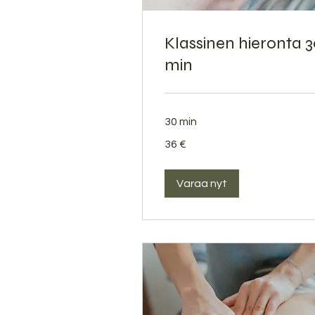
Klassinen hieronta 
min
30 min
36
36 €
euroa
Varaa nyt