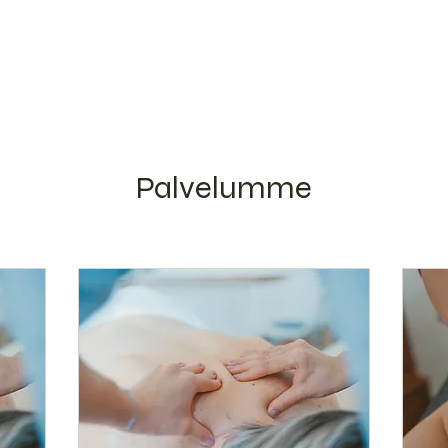
Miksi hierontaan?
Minä
H
Palvelumme